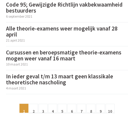
Code 95; Gewijzigde Richtlijn vakbekwaamheid
bestuurders
6 september 2021
Alle theorie-examens weer mogelijk vanaf 28
april
21 april 2021
Cursussen en beroepsmatige theorie-examens
mogen weer vanaf 16 maart
10 maart 2021
In ieder geval t/m 13 maart geen klassikale
theoretische nascholing
4 maart 2021
1
2
3
4
5
6
7
8
9
10