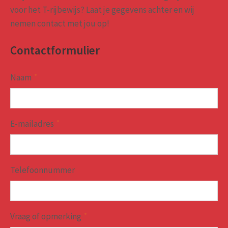
voor het T-rijbewijs? Laat je gegevens achter en wij
nemen contact met jou op!
Contactformulier
Naam
E-mailadres
Telefoonnummer
Vraag of opmerking