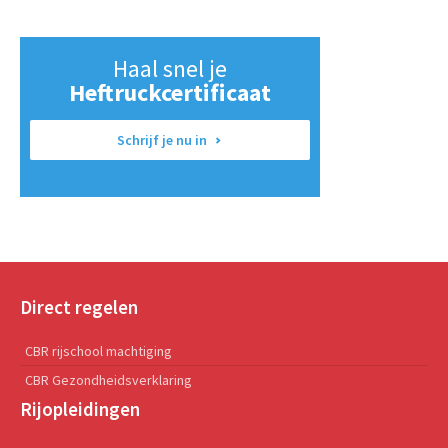
Haal snel je
Heftruckcertificaat
Schrijf je nu in
Direct regelen
CBR rijschool machtiging
CBR Gezondheidsverklaring
Rijopleidingen