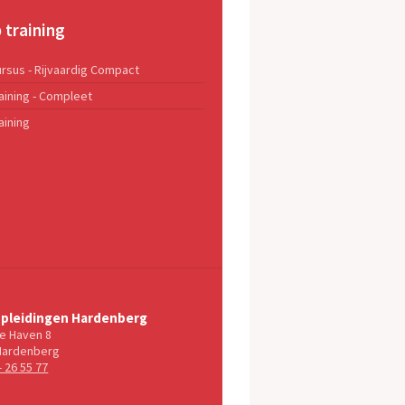
p training
ursus - Rijvaardig Compact
raining - Compleet
aining
Opleidingen Hardenberg
e Haven 8
Hardenberg
- 26 55 77