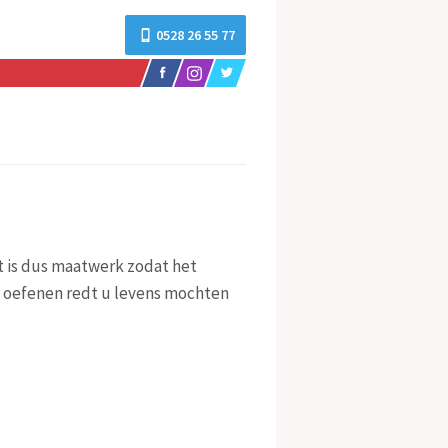
0528 26 55 77
t is dus maatwerk zodat het
e oefenen redt u levens mochten