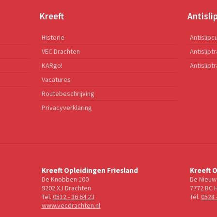
Kreeft
Antisli
Historie
Antislipc
VEC Drachten
Antislipt
KARgo!
Antisliptr
Vacatures
Routebeschrijving
Privacyverklaring
Kreeft Opleidingen Friesland
Kreeft 
De Knobben 100
De Nieuw
9202 XJ Drachten
7772 BC 
Tel.
0512 - 36 64 23
Tel.
0528 
www.vecdrachten.nl