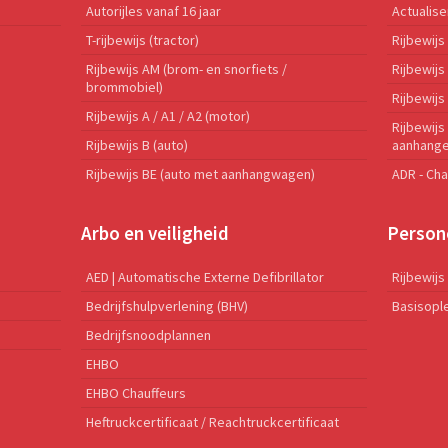
Autorijles vanaf 16 jaar
Actualis
T-rijbewijs (tractor)
Rijbewijs
Rijbewijs AM (brom- en snorfiets /
Rijbewij
brommobiel)
Rijbewijs
Rijbewijs A / A1 / A2 (motor)
Rijbewijs
Rijbewijs B (auto)
aanhange
Rijbewijs BE (auto met aanhangwagen)
ADR - Cha
Arbo en veiligheid
Person
AED | Automatische Externe Defibrillator
Rijbewijs
Bedrijfshulpverlening (BHV)
Basisople
Bedrijfsnoodplannen
EHBO
EHBO Chauffeurs
Heftruckcertificaat / Reachtruckcertificaat