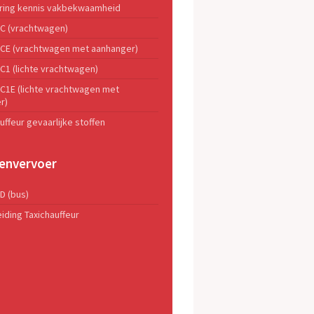
ering kennis vakbekwaamheid
 C (vrachtwagen)
s CE (vrachtwagen met aanhanger)
 C1 (lichte vrachtwagen)
 C1E (lichte vrachtwagen met
r)
uffeur gevaarlijke stoffen
envervoer
 D (bus)
iding Taxichauffeur