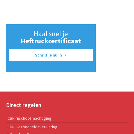
Haal snel je
Heftruckcertificaat
Schrijf je nu in
Direct regelen
CBR rijschool machtiging
CBR Gezondheidsverklaring