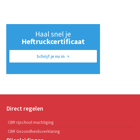
Haal snel je
Heftruckcertificaat
Schrijf je nu in
Direct regelen
CBR rijschool machtiging
CBR Gezondheidsverklaring