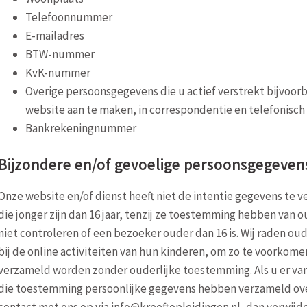
Telefoonnummer
E-mailadres
BTW-nummer
KvK-nummer
Overige persoonsgegevens die u actief verstrekt bijvoor
website aan te maken, in correspondentie en telefonisch
Bankrekeningnummer
Bijzondere en/of gevoelige persoonsgegevens
Onze website en/of dienst heeft niet de intentie gegevens te
die jonger zijn dan 16 jaar, tenzij ze toestemming hebben van 
niet controleren of een bezoeker ouder dan 16 is. Wij raden ou
bij de online activiteiten van hun kinderen, om zo te voorkom
verzameld worden zonder ouderlijke toestemming. Als u er van
die toestemming persoonlijke gegevens hebben verzameld ove
contact met ons op via info@kreeftopleidingen.nl, dan verwijde