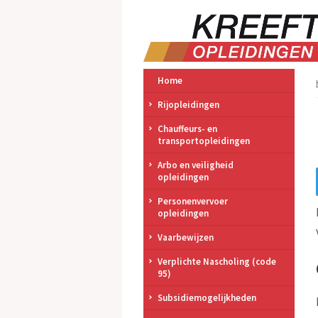
Home
Rijopleidingen
Chauffeurs- en
transportopleidingen
Arbo en veiligheid
opleidingen
Personenvervoer
opleidingen
Vaarbewijzen
Verplichte Nascholing (code
95)
Subsidiemogelijkheden